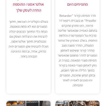
מתפיחים היום
אולטראסוני: התוספת
החדה לעסק שלך
חדר תפיחה-קירור "Retarder
Proofer" או בעברית ריטארדר
בעולם הקולינריה העכשווי, חיתוך
פרופר, הינו פתרון מתקדם
המוצרים הוא לא פחות מאמנות.
בתחום האפייה שמאפשר שליטה
הנחת כלי החיתוך הנכונים יכולה
מרבית על הטמפרטורה והלחות
להבטיח את ההצלחה העסק עם
היחסית. בשלב האחרון של מחזור
טכנולוגיית חיתוך אולטראסוני,
הפעולה, החדר משנה מצב
תוכלו להבטיח שקו המוצרים יהיה
מחדר קירור ששימש לאחסון
מדויק, אחיד, וברמת ההיגיינה
המוצרים לחדר מחומם שמאפשר
הגבוהה ביותר.
תפיחת מוצרי המאפה. בצורה זו,
ניתן לאחסן מוצרי מאפה בקירור
במשך הלילה או סוף השבוע,
ובזמן הנתון שתוכנת, המוצרים
יהיו מוכנים לאפייה לאחר
התפיחה.