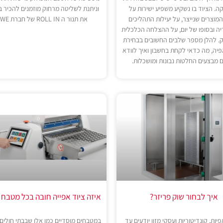
. הציוד בו נשקיע משפיע ישירות על
וניתנת לשליטה מרחוק מוזמנים להכיר 
המוצרים שנייצר, על יעילות התהליכים
את תנור ה ROLL IN של חברת MIWE.
יה ובסופו של יום, על ההצלחה הכלכלית
. להלן מספר שלבים החשובים בבחירת
פיה, מה כדאי לקחת בחשבון ואיך לוודא
מבצעים החלטות נבונות ומושכלות.
איך לבחור שוק פריזר?
איזה ציוד אפייה חובה בכל מטבח 
יות, קונדיטוריות ועסקי מזון יודעים עד
במטבחים מוסדיים כמו אלו שבבתי חולים,