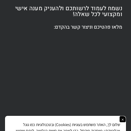
נשמח לעמוד לרשותכם ולהעניק מענה אישי
ומקצועי לכל שאלה!
מלאו פהטיכם וניצור קשר בהקדם:
Copyright © 2026 All rights reserved J.Gottlieb.
×
שלום לך, האתר משתמש בעוגיות (Cookies) ובטכנולוגיות כמו גוגל
אנליטיקס ו-פייסבוק פיקסל, כדי לשפר את חוויית הגלישה, לנתח שימוש