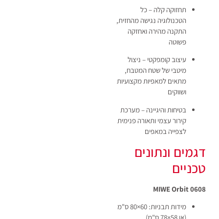
תחזוקה קלה – כל
הטכנולוגיה נגישה מהחזית,
התקנה מהירה ואחזקה
פשוטה
עיצוב קומפקטי – ניצול
מיטבי של שטח המטבח,
מתאים למאפיות מקצועיות
ושווקים
בטיחות והיגיינה – מערכת
קירור עצמי ותאורה פנימית
לצפייה במאפים
דגמים ונתונים
טכניים
MIWE Orbit 0608
מידות תבניות: 60×80 ס"מ
(או 58×78 ס"מ)