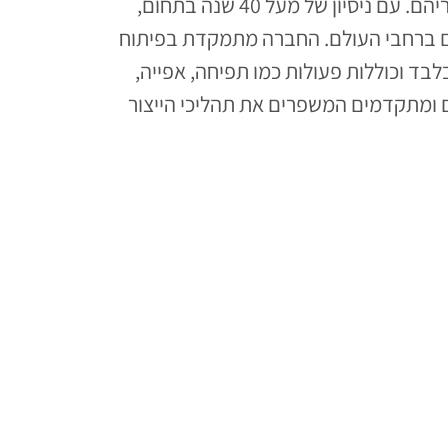
חברת מקטרם הצרפתית היא המובילה בעולם בייצור ציוד ומערכות ייצור תעשייתיים לבאגטים ומוצריהם. עם ניסיון של מעל 40 שנה בתחום,
ר מאפים ברחבי העולם. החברה מתמקדת בפיתוח
לבד וכוללות פעולות כמו תפיחה, אפייה,
יתוח, Mecatherm מבטיחה פתרונות איכותיים ומתקדמים המשפרים את תהליכי הייצור