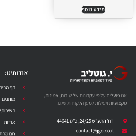
מידע נוסף
אודותינו:
דף הבית
אנו פועלים על פי עקרונות של שירות, אמינות,
מותגים
מקצועיות ויעילות למען הלקוחות שלנו.
השירותי
רח' התע"ש 24/25, כ"ס 44641
אודות
​contact@jgo.co.il
חם מהתנ